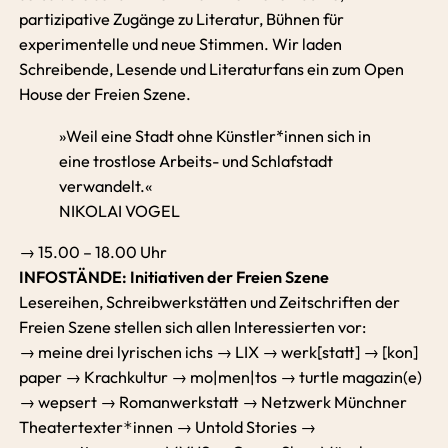
partizipative Zugänge zu Literatur, Bühnen für
experimentelle und neue Stimmen. Wir laden
Schreibende, Lesende und Literaturfans ein zum Open
House der Freien Szene.
»Weil eine Stadt ohne Künstler*innen sich in
eine trostlose Arbeits- und Schlafstadt
verwandelt.«
NIKOLAI VOGEL
→ 15.00 – 18.00 Uhr
INFOSTÄNDE: Initiativen der Freien Szene
Lesereihen, Schreibwerkstätten und Zeitschriften der
Freien Szene stellen sich allen Interessierten vor:
→ meine drei lyrischen ichs → LIX → werk[statt] → [kon]
paper → Krachkultur → mo|men|tos → turtle magazin(e)
→ wepsert → Romanwerkstatt → Netzwerk Münchner
Theatertexter
innen → Untold Stories →
*