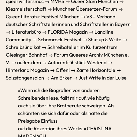
queerwritersmuc → MVHS → Queer Slam München →
Kiezmeisterschaft → Münchner Übersetzer-Forum →
Queer Literatur Festival München → VS – Verband
deutscher Schriftstellerinnen und Schriftsteller in Bayern
→ Literaturbüro → FLORIDA Magazin → Landline
Community → Schamrock-Festival → Shut up & Write →
Schreibsündikat → Schreibatelier im Kulturzentrum
Giesinger Bahnhof → Forum Queeres Archiv München e.
V. → außer.dem → Autorenfrühstück Westend →
Hinterland Magazin → Offen! → Zarte Horizontale →
Salzstangensalon → Am Erker → Just Write in der Luise
»Wenn ich die Biografien von anderen
Schreibenden lese, fällt mir auf, wie häufig
auch sie über ihre Brotberufe schweigen. Als
schämten sie sich dafür oder als hätte die
Preisgabe Einfluss
auf die Rezeption ihres Werks.« CHRISTINA
MADENACH