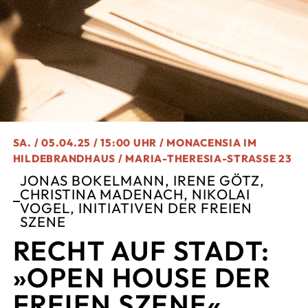
SA. / 05.04.25 / 15:00 UHR / MONACENSIA IM
HILDEBRANDHAUS / MARIA-THERESIA-STRASSE 23
JONAS BOKELMANN, IRENE GÖTZ,
CHRISTINA MADENACH, NIKOLAI
VOGEL, INITIATIVEN DER FREIEN
SZENE
RECHT AUF STADT:
»OPEN HOUSE DER
FREIEN SZENE«