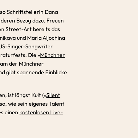
so Schriftstellerin Dana
sonderen Bezug dazu. Freuen
en Street-Art bereits das
nikava
und
Maria Aljochina
: US-Singer-Songwriter
aturfests. Die »
Münchner
Team der Münchner
nd gibt spannende Einblicke
 ist längst Kult (»
Silent
o, wie sein eigenes Talent
es einen
kostenlosen Live-