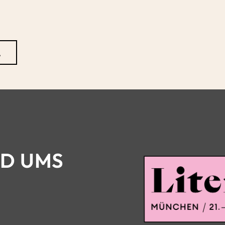
L
ND UMS