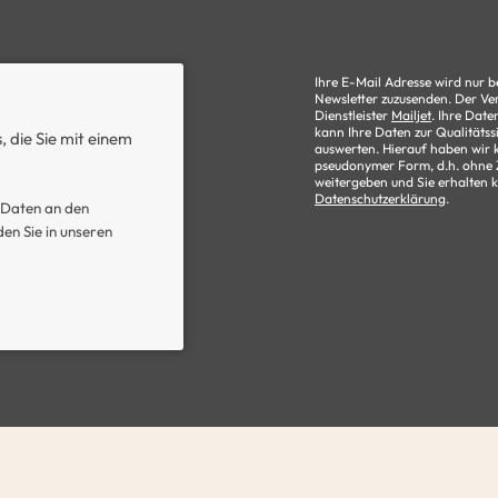
Ihre E-Mail Adresse wird nur 
Newsletter zuzusenden. Der Ve
Dienstleister
Mailjet
. Ihre Date
kann Ihre Daten zur Qualitätss
s, die Sie mit einem
auswerten. Hierauf haben wir k
pseudonymer Form, d.h. ohne Z
weitergeben und Sie erhalten 
Datenschutzerklärung
.
Daten an den
en Sie in unseren