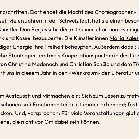
anzschritten. Dort endet die Macht des Choreographen«, 
seit vielen Jahren in der Schweiz lebt, hat sie einen be
Künstler
Dan Perjovschi
, der mit seiner charmant-sinnig
rk und Kassel bezauberte. Die Künstlerinnen
Maria Kales
ändiger Energie ihre Freiheit behaupten. Außerdem dabei
he Staatsoper, erstmals Kooperationspartnerin des Liter
t von Christina Madenach und Christian Schüle und dem 
rt uns in diesem Jahr in den »Werkraum« der Literatur u
 Austausch und Mitmachen ein: Sich zum Lesen zu treffen,
 schauen
und Emotionen teilen ist immer erhebend; fast s
cken. Und, versprochen: Für viele Veranstaltungen gibt 
 jene, die nicht vor Ort dabei sein können.